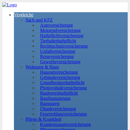
Vergleiche
Sach und KFZ
Autoversicherung
Motorradversicherung
Haftpflichtversicherung
Tierhalterhaftpflicht
Rechtsschutzversicherung
Unfallversicherung
Reiseversicherung
Gewerbeversicherung
Wohnung & Haus
Hausratversicherung
Gebäudeversicherung
Grundbesitzerhaftpflicht
Photovoltaikversicherung
Bauherrenhaftpflicht
Baufinanzierung
Bausparen
Öltankversicherung
Feuerrohbauversicherung
Pflege & Krankheit
Krankenzusatzversicherung
Pflegeversicherung