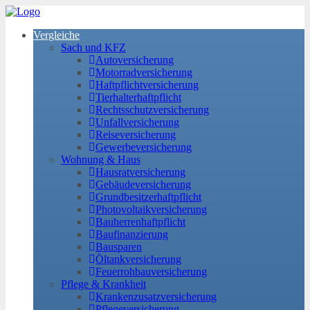
Vergleiche
Sach und KFZ
Autoversicherung
Motorradversicherung
Haftpflichtversicherung
Tierhalterhaftpflicht
Rechtsschutzversicherung
Unfallversicherung
Reiseversicherung
Gewerbeversicherung
Wohnung & Haus
Hausratversicherung
Gebäudeversicherung
Grundbesitzerhaftpflicht
Photovoltaikversicherung
Bauherrenhaftpflicht
Baufinanzierung
Bausparen
Öltankversicherung
Feuerrohbauversicherung
Pflege & Krankheit
Krankenzusatzversicherung
Pflegeversicherung