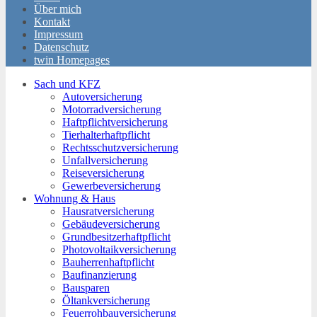
Über mich
Kontakt
Impressum
Datenschutz
twin Homepages
Sach und KFZ
Autoversicherung
Motorradversicherung
Haftpflichtversicherung
Tierhalterhaftpflicht
Rechtsschutzversicherung
Unfallversicherung
Reiseversicherung
Gewerbeversicherung
Wohnung & Haus
Hausratversicherung
Gebäudeversicherung
Grundbesitzerhaftpflicht
Photovoltaikversicherung
Bauherrenhaftpflicht
Baufinanzierung
Bausparen
Öltankversicherung
Feuerrohbauversicherung