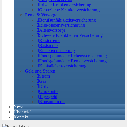
Private Krankenversicherung
Gesetzliche Krankenversicherung
Rente & Vorsorge
Berufs­unfähigkeitsversicherung
Risikolebensversicherung
Altersvorsorge
Schwere Krankheiten Versicherung
Riesterrente
Basisrente
Rentenversicherung
Fondsgebundene Lebensversicherung
Fondsgebundene Rentenversicherung
Kapitallebensversicherung
Geld und Sparen
Strom
Gas
DSL
Girokonto
Tagesgeld
Konsumkredit
News
Über mich
Kontakt